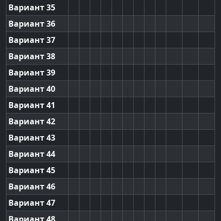
Вариант 35
Вариант 36
Вариант 37
Вариант 38
Вариант 39
Вариант 40
Вариант 41
Вариант 42
Вариант 43
Вариант 44
Вариант 45
Вариант 46
Вариант 47
Вариант 48