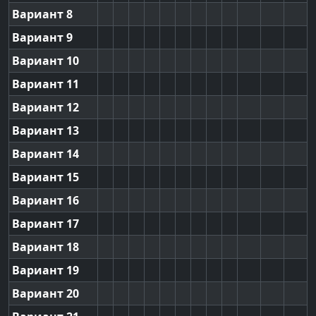
Вариант 8
Вариант 9
Вариант 10
Вариант 11
Вариант 12
Вариант 13
Вариант 14
Вариант 15
Вариант 16
Вариант 17
Вариант 18
Вариант 19
Вариант 20