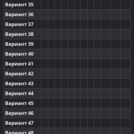
Вариант 35
Вариант 36
Вариант 37
Вариант 38
Вариант 39
Вариант 40
Вариант 41
Вариант 42
Вариант 43
Вариант 44
Вариант 45
Вариант 46
Вариант 47
Вариант 48