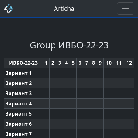
Articha
Group ИВБО-22-23
ИВБО-22-23
1
2
3
4
5
6
7
8
9
10
11
12
Вариант 1
Вариант 2
Вариант 3
Вариант 4
Вариант 5
Вариант 6
Вариант 7