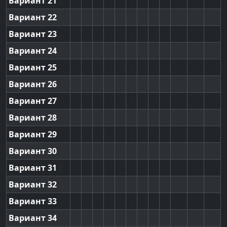
Вариант 21
Вариант 22
Вариант 23
Вариант 24
Вариант 25
Вариант 26
Вариант 27
Вариант 28
Вариант 29
Вариант 30
Вариант 31
Вариант 32
Вариант 33
Вариант 34