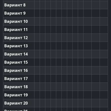
Вариант 8
Вариант 9
Вариант 10
Вариант 11
Вариант 12
Вариант 13
Вариант 14
Вариант 15
Вариант 16
Вариант 17
Вариант 18
Вариант 19
Вариант 20